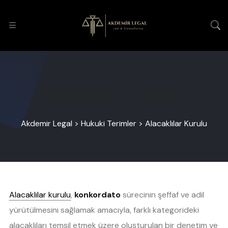
Alacaklılar Kurulu
Akdemir Legal
>
Hukuki Terimler
>
Alacaklılar Kurulu
Alacaklılar kurulu
,
konkordato
sürecinin şeffaf ve adil
yürütülmesini sağlamak amacıyla, farklı kategorideki
alacaklıları temsil etmek üzere oluşturulan bir denetim ve