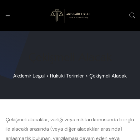
Çekişmeli Alacak
Akdemir Legal
>
Hukuki Terimler
>
Çekişmeli Alacak
Çekişmeli alacaklar, varlığı veya miktarı konusunda borçlu
ile alacaklı arasında (veya diğer alacaklılar arasında)
anlaşmazlık bulunan, yargılaması devam eden veya