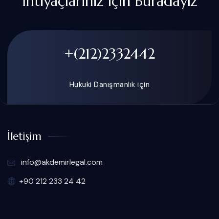
İhtiyaçlarınız için Buradayız
+(212)2332442
Hukuki Danışmanlık için
İletişim
info@akdemirlegal.com
+90 212 233 24 42