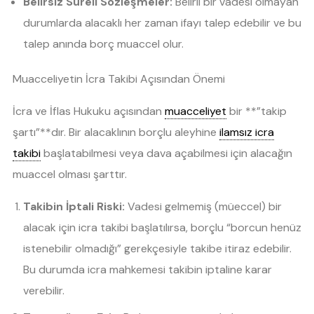
Belirsiz Süreli Sözleşmeler:
Belirli bir vadesi olmayan
durumlarda alacaklı her zaman ifayı talep edebilir ve bu
talep anında borç muaccel olur.
Muacceliyetin İcra Takibi Açısından Önemi
İcra ve İflas Hukuku açısından
muacceliyet
bir **”takip
şartı”**dır. Bir alacaklının borçlu aleyhine
ilamsız icra
takibi
başlatabilmesi veya dava açabilmesi için alacağın
muaccel olması şarttır.
Takibin İptali Riski:
Vadesi gelmemiş (müeccel) bir
alacak için icra takibi başlatılırsa, borçlu “borcun henüz
istenebilir olmadığı” gerekçesiyle takibe itiraz edebilir.
Bu durumda icra mahkemesi takibin iptaline karar
verebilir.