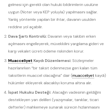
gelmesi için gerekli olan hukuki bildirimlerin usulüne
uygun (Noter veya KEP yoluyla) yapılmasını sağlar.
Yanlış yöntemle yapılan bir ihtar, davanın usulden
reddine yol açabilir.
Dava Şartı Kontrolü:
Davanın veya takibin erken
açılmasını engelleyerek, müvekkilini yargılama gideri ve
karşı vekalet ücreti ödeme riskinden korur.
Muacceliyet
Kaydı Düzenlemesi:
Sözleşmeler
hazırlanırken “bir taksit ödenmezse geri kalan tüm
taksitlerin muaccel olacağına” dair (
muacceliyet
kaydı)
hükümler ekleyerek alacaklıyı koruma altına alır.
İspat Hukuku Desteği:
Alacağın vadesinin geldiğini
destekleyen yan delilleri (yazışmalar, tanıklar, ticari
defterler) mahkemeye sunarak sürecin hızlanmasını