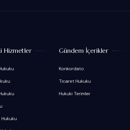
i Hizmetler
Gündem İçerikler
 Hukuku
Konkordato
ukuku
Ticaret Hukuku
 Hukuku
Hukuki Terimler
ku
as Hukuku