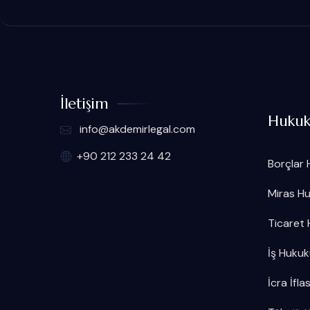
İletişim
Hukuk
info@akdemirlegal.com
+90 212 233 24 42
Borçlar
Miras H
Ticaret
İş Huku
İcra İfl