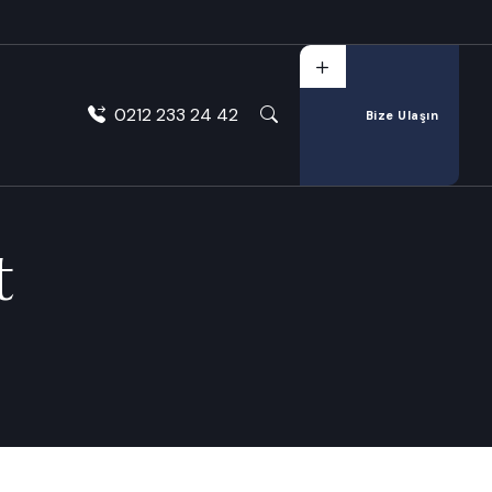
0212 233 24 42
Bize Ulaşın
t